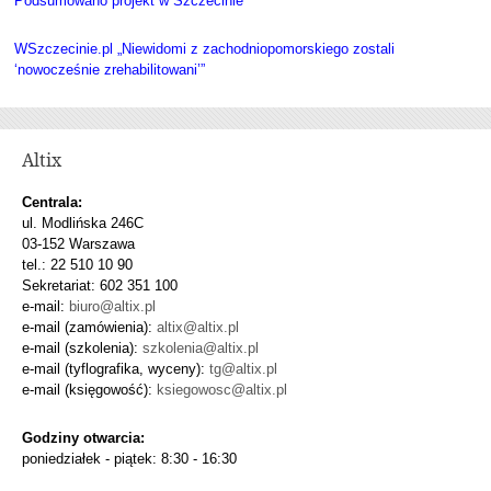
Podsumowano projekt w Szczecinie”
WSzczecinie.pl „Niewidomi z zachodniopomorskiego zostali
‘nowocześnie zrehabilitowani’”
Altix
Centrala:
ul. Modlińska 246C
03-152 Warszawa
tel.: 22 510 10 90
Sekretariat: 602 351 100
e-mail:
biuro@altix.pl
e-mail (zamówienia):
altix@altix.pl
e-mail (szkolenia):
szkolenia@altix.pl
e-mail (tyflografika, wyceny):
tg@altix.pl
e-mail (księgowość):
ksiegowosc@altix.pl
Godziny otwarcia:
poniedziałek - piątek: 8:30 - 16:30