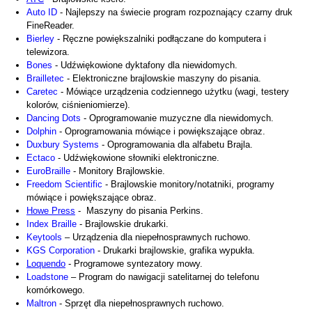
Auto ID
- Najlepszy na świecie program rozpoznający czarny druk
FineReader.
Bierley
- Ręczne powiększalniki podłączane do komputera i
telewizora.
Bones
- Udźwiękowione dyktafony dla niewidomych.
Brailletec
- Elektroniczne brajlowskie maszyny do pisania.
Caretec
- Mówiące urządzenia codziennego użytku (wagi, testery
kolorów, ciśnieniomierze).
Dancing Dots
- Oprogramowanie muzyczne dla niewidomych.
Dolphin
- Oprogramowania mówiące i powiększające obraz.
Duxbury Systems
- Oprogramowania dla alfabetu Brajla.
Ectaco
- Udźwiękowione słowniki elektroniczne.
EuroBraille
- Monitory Brajlowskie.
Freedom Scientific
- Brajlowskie monitory/notatniki, programy
mówiące i powiększające obraz.
Howe Press
- Maszyny do pisania Perkins.
Index Braille
- Brajlowskie drukarki.
Keytools
– Urządzenia dla niepełnosprawnych ruchowo.
KGS Corporation
- Drukarki brajlowskie, grafika wypukła.
Loquendo
- Programowe syntezatory mowy.
Loadstone
– Program do nawigacji satelitarnej do telefonu
komórkowego.
Maltron
- Sprzęt dla niepełnosprawnych ruchowo.