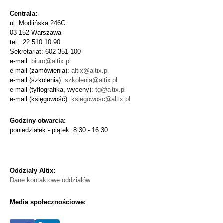
Centrala:
ul. Modlińska 246C
03-152 Warszawa
tel.: 22 510 10 90
Sekretariat: 602 351 100
e-mail:
biuro@altix.pl
e-mail (zamówienia):
altix@altix.pl
e-mail (szkolenia):
szkolenia@altix.pl
e-mail (tyflografika, wyceny):
tg@altix.pl
e-mail (księgowość):
ksiegowosc@altix.pl
Godziny otwarcia:
poniedziałek - piątek: 8:30 - 16:30
Oddziały Altix:
Dane kontaktowe oddziałów.
Media społecznościowe: