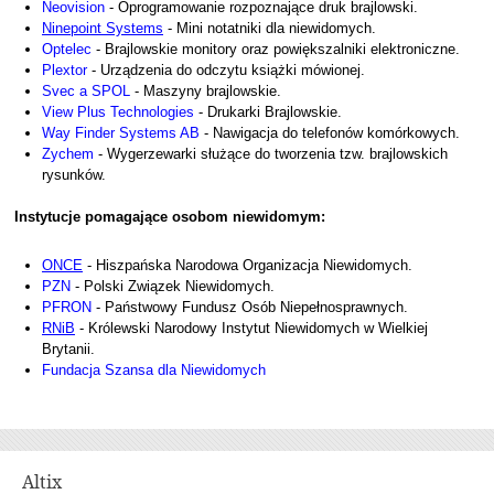
Neovision
- Oprogramowanie rozpoznające druk brajlowski.
Ninepoint Systems
- Mini notatniki dla niewidomych.
Optelec
- Brajlowskie monitory oraz powiększalniki elektroniczne.
Plextor
- Urządzenia do odczytu książki mówionej.
Svec a SPOL
- Maszyny brajlowskie.
View Plus Technologies
- Drukarki Brajlowskie.
Way Finder Systems AB
- Nawigacja do telefonów komórkowych.
Zychem
- Wygerzewarki służące do tworzenia tzw. brajlowskich
rysunków.
Instytucje pomagające osobom niewidomym:
ONCE
- Hiszpańska Narodowa Organizacja Niewidomych.
PZN
- Polski Związek Niewidomych.
PFRON
- Państwowy Fundusz Osób Niepełnosprawnych.
RNiB
- Królewski Narodowy Instytut Niewidomych w Wielkiej
Brytanii.
Fundacja Szansa dla Niewidomych
Altix