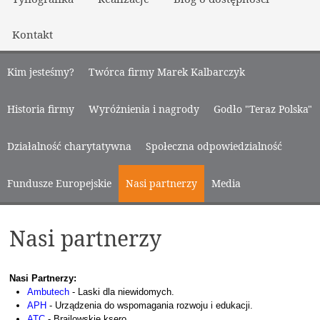
Kontakt
Kim jesteśmy?
Twórca firmy Marek Kalbarczyk
Historia firmy
Wyróżnienia i nagrody
Godło "Teraz Polska"
Działalność charytatywna
Społeczna odpowiedzialność
Fundusze Europejskie
Nasi partnerzy
Media
Nasi partnerzy
Nasi Partnerzy:
Ambutech
- Laski dla niewidomych.
APH
- Urządzenia do wspomagania rozwoju i edukacji.
ATC
- Brajlowskie ksero.