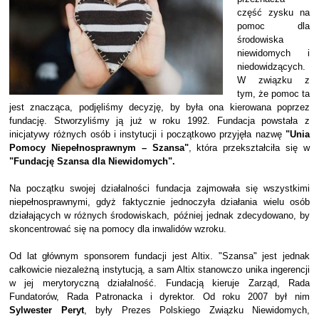
część zysku na
pomoc dla
środowiska
niewidomych i
niedowidzących.
W związku z
tym, że pomoc ta
jest znacząca, podjęliśmy decyzję, by była ona kierowana poprzez
fundację. Stworzyliśmy ją już w roku 1992. Fundacja powstała z
inicjatywy różnych osób i instytucji i początkowo przyjęła nazwę
"Unia
Pomocy Niepełnosprawnym – Szansa"
, która przekształciła się w
"Fundację Szansa dla Niewidomych".
Na początku swojej działalności fundacja zajmowała się wszystkimi
niepełnosprawnymi, gdyż faktycznie jednoczyła działania wielu osób
działających w różnych środowiskach, później jednak zdecydowano, by
skoncentrować się na pomocy dla inwalidów wzroku.
Od lat głównym sponsorem fundacji jest Altix. "Szansa" jest jednak
całkowicie niezależną instytucją, a sam Altix stanowczo unika ingerencji
w jej merytoryczną działalność. Fundacją kieruje Zarząd, Rada
Fundatorów, Rada Patronacka i dyrektor. Od roku 2007 był nim
Sylwester Peryt
, były Prezes Polskiego Związku Niewidomych,