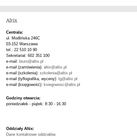
Altix
Centrala:
ul. Modlińska 246C
03-152 Warszawa
tel.: 22 510 10 90
Sekretariat: 602 351 100
e-mail:
biuro@altix.pl
e-mail (zamówienia):
altix@altix.pl
e-mail (szkolenia):
szkolenia@altix.pl
e-mail (tyflografika, wyceny):
tg@altix.pl
e-mail (księgowość):
ksiegowosc@altix.pl
Godziny otwarcia:
poniedziałek - piątek: 8:30 - 16:30
Oddziały Altix:
Dane kontaktowe oddziałów.