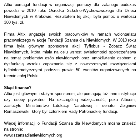
Altix pomagał fundacji w organizacji pomocy dla zalanego podczas
powodzi w 2010 roku Ośrodka Szkolno-Wychowawczego dla Dzieci
Niewidomych w Krakowie. Rezultatem tej akcji była pomoc o wartości
300 tys. zł.
Firma Altix angażuje swoich pracowników w ramach wolontariatu
pracowniczego w akcje Fundacji Szansa dla Niewidomych. W 2010 roku
firma była głównym sponsorem akcji Tyflobus - Zobacz Świat
Niewidomych, która miała na celu wzrost świadomości społeczeństwa
na temat problemów osób niewidomych oraz umożliwienie osobom z
dysfunkcją wzroku zapoznania się z nowoczesnymi rozwiązaniami
tyfloinformatycznymi podczas prawie 50 eventów organizowanych na
terenie całej Polski.
Skąd finanse?
Altix jest głównym i stałym sponsorem, ale pomagają też inne instytucje
czy osoby prywatne. Na szczególną wdzięczność, poza Altixem,
zasłużyło Ministerstwo Edukacji Narodowej i senator Zbigniew
Romaszewski, który był członkiem Rady Patronackiej fundacji.
Więcej informacji o Fundacji Szansa dla Niewidomych można znaleźć
na stronie:
www.szansadlaniewidomych.org