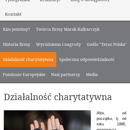
Kontakt
Kim jesteśmy?
Twórca firmy Marek Kalbarczyk
Historia firmy
Wyróżnienia i nagrody
Godło "Teraz Polska"
Działalność charytatywna
Społeczna odpowiedzialność
Fundusze Europejskie
Nasi partnerzy
Media
Działalność charytatywna
Altix, od
początku, tj. od
roku 1990,
przeznacza