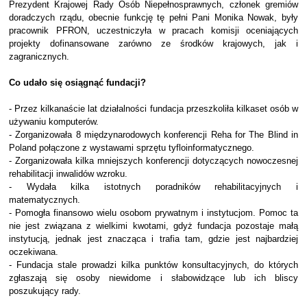
Prezydent Krajowej Rady Osób Niepełnosprawnych, członek gremiów
doradczych rządu, obecnie funkcję tę pełni Pani Monika Nowak, były
pracownik PFRON, uczestniczyła w pracach komisji oceniających
projekty dofinansowane zarówno ze środków krajowych, jak i
zagranicznych.
Co udało się osiągnąć fundacji?
- Przez kilkanaście lat działalności fundacja przeszkoliła kilkaset osób w
używaniu komputerów.
- Zorganizowała 8 międzynarodowych konferencji Reha for The Blind in
Poland połączone z wystawami sprzętu tyfloinformatycznego.
- Zorganizowała kilka mniejszych konferencji dotyczących nowoczesnej
rehabilitacji inwalidów wzroku.
- Wydała kilka istotnych poradników rehabilitacyjnych i
matematycznych.
- Pomogła finansowo wielu osobom prywatnym i instytucjom. Pomoc ta
nie jest związana z wielkimi kwotami, gdyż fundacja pozostaje małą
instytucją, jednak jest znacząca i trafia tam, gdzie jest najbardziej
oczekiwana.
- Fundacja stale prowadzi kilka punktów konsultacyjnych, do których
zgłaszają się osoby niewidome i słabowidzące lub ich bliscy
poszukujący rady.