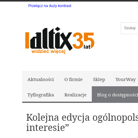
Przełącz na duży kontrast
Szukaj
Aktualności
O firmie
Sklep
YourWay
Tyflografika
Realizacje
Blog o dostępnośc
Kolejna edycja ogólnopo
interesie”