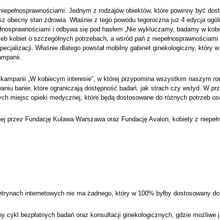
 niepełnosprawnościami. Jednym z rodzajów obiektów, które powinny być dos
sz obecny stan zdrowia. Właśnie z tego powodu tegoroczna już 4 edycja ogó
epełnosprawnościami i odbywa się pod hasłem „Nie wykluczamy, badamy w kobi
eb kobiet o szczególnych potrzebach, a wśród pań z niepełnosprawnościami 
specjalizacji. Właśnie dlatego powstał mobilny gabinet ginekologiczny, który
ampanii.
m kampanii „W kobiecym interesie”, w której przypomina wszystkim naszym 
iu barier, które ograniczają dostępność badań, jak strach czy wstyd. W pr
ych miejsc opieki medycznej, które będą dostosowane do różnych potrzeb os
nej przez Fundację Kulawa Warszawa oraz Fundację Avalon, kobiety z niepe
witrynach internetowych nie ma żadnego, który w 100% byłby dostosowany do
 cykl bezpłatnych badań oraz konsultacji ginekologicznych, gdzie możliwe j