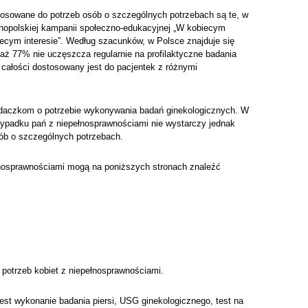
tosowane do potrzeb osób o szczególnych potrzebach są te, w
lnopolskiej kampanii społeczno-edukacyjnej „W kobiecym
ecym interesie”. Według szacunków, w Polsce znajduje się
aż 77% nie uczęszcza regularnie na profilaktyczne badania
 w całości dostosowany jest do pacjentek z różnymi
rodaczkom o potrzebie wykonywania badań ginekologicznych. W
zypadku pań z niepełnosprawnościami nie wystarczy jednak
ób o szczególnych potrzebach.
łnosprawnościami mogą na poniższych stronach znaleźć
 potrzeb kobiet z niepełnosprawnościami.
est wykonanie badania piersi, USG ginekologicznego, test na