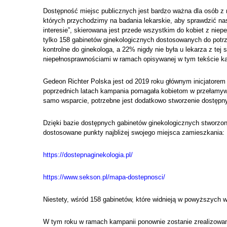
Dostępność miejsc publicznych jest bardzo ważna dla osób z
których przychodzimy na badania lekarskie, aby sprawdzić na
interesie”, skierowana jest przede wszystkim do kobiet z ni
tylko 158 gabinetów ginekologicznych dostosowanych do potrz
kontrolne do ginekologa, a 22% nigdy nie była u lekarza z tej 
niepełnosprawnościami w ramach opisywanej w tym tekście k
Gedeon Richter Polska jest od 2019 roku głównym inicjatore
poprzednich latach kampania pomagała kobietom w przełamywan
samo wsparcie, potrzebne jest dodatkowo stworzenie dostępn
Dzięki bazie dostępnych gabinetów ginekologicznych stworzo
dostosowane punkty najbliżej swojego miejsca zamieszkania:
https://dostepnaginekologia.pl/
https://www.sekson.pl/mapa-dostepnosci/
Niestety, wśród 158 gabinetów, które widnieją w powyższych 
W tym roku w ramach kampanii ponownie zostanie zrealizowany