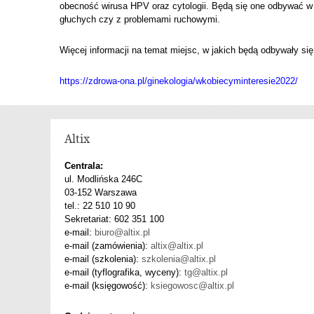
obecność wirusa HPV oraz cytologii. Będą się one odbywać w
głuchych czy z problemami ruchowymi.
Więcej informacji na temat miejsc, w jakich będą odbywały się
https://zdrowa-ona.pl/ginekologia/wkobiecyminteresie2022/
Altix
Centrala:
ul. Modlińska 246C
03-152 Warszawa
tel.: 22 510 10 90
Sekretariat: 602 351 100
e-mail:
biuro@altix.pl
e-mail (zamówienia):
altix@altix.pl
e-mail (szkolenia):
szkolenia@altix.pl
e-mail (tyflografika, wyceny):
tg@altix.pl
e-mail (księgowość):
ksiegowosc@altix.pl