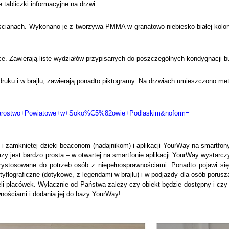
 tabliczki informacyjne na drzwi.
ianach. Wykonano je z tworzywa PMMA w granatowo-niebiesko-białej kolorys
ce. Zawierają listę wydziałów przypisanych do poszczególnych kondygnacji 
ruku i w brajlu, zawierają ponadto piktogramy. Na drzwiach umieszczono meta
h=Starostwo+Powiatowe+w+Soko%C5%82owie+Podlaskim&noform=
j i zamkniętej dzięki beaconom (nadajnikom) i aplikacji YourWay na smartfon
y jest bardzo prosta – w otwartej na smartfonie aplikacji YourWay wystar
rzystosowane do potrzeb osób z niepełnosprawnościami. Ponadto pojawi si
tyflograficzne (dotykowe, z legendami w brajlu) i w podjazdy dla osób por
li placówek. Wyłącznie od Państwa zależy czy obiekt będzie dostępny i cz
nościami i dodania jej do bazy YourWay!