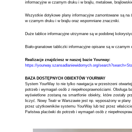
informacyjne w czarnym druku i w brajlu, metalowe, brajlowskie
Wszystkie dotykowe plany informacyjne zamontowane są na śc
w czarnym druku i w brajlu oraz wspomniane znaczniki.
Duże tablice informacyjne utrzymane są w podobnej kolorysty
Biało-granatowe tabliczki informacyjne opisane są w czarnym d
Realizacje znajdziesz w naszej bazie Yourway:
https://yourway.szansadlaniewidomych.org/search?searc
BAZA DOSTĘPNYCH OBIEKTÓW YOURWAY
System YourWay to nie tylko nawigacja w przestrzeni otwarte
potrzeb i wymagań osób z niepełnosprawnościami. Obsługa baz
wyświetlone zostaną na smartfonie obiekty, które zostały p
liczyć. Nowy Teatr w Warszawie jest np. wyposażony w plany 
przez użytkowników systemu YourWay lub też przez właścicie
Państwa placówki do potrzeb i wymagań osób z niepełnospraw