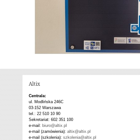
Altix
Centrala:
ul. Modlińska 246C
03-152 Warszawa
tel.: 22 510 10 90
Sekretariat: 602 351 100
e-mail:
biuro@altix.pl
e-mail (zamówienia):
altix@altix.pl
e-mail (szkolenia):
szkolenia@altix.pl