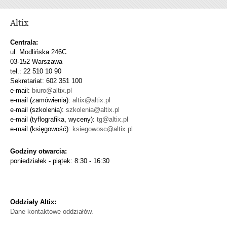
Altix
Centrala:
ul. Modlińska 246C
03-152 Warszawa
tel.: 22 510 10 90
Sekretariat: 602 351 100
e-mail:
biuro@altix.pl
e-mail (zamówienia):
altix@altix.pl
e-mail (szkolenia):
szkolenia@altix.pl
e-mail (tyflografika, wyceny):
tg@altix.pl
e-mail (księgowość):
ksiegowosc@altix.pl
Godziny otwarcia:
poniedziałek - piątek: 8:30 - 16:30
Oddziały Altix:
Dane kontaktowe oddziałów.