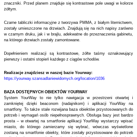
znaczniki. Przed planem znajduje się kontrastowe pole uwagi w kolorze
żółtym.
Czarne tabliczki informacyjne z tworzywa PMMA, z białym liternictwem,
zostały umieszczone na drzwiach. Znajdują się na nich napisy zarówno
w czarnym druku, jak i w brajlu, adekwatne do przeznaczenia gabinetu,
na którego drzwiach zostały zamontowane.
Dopełnieniem realizacji są kontrastowe, żółte taśmy oznakowujący
pierwszy i ostatni stopień każdego z ciągów schodów.
Realizacje znajdziesz w naszej bazie Yourway:
https://yourway.szansadlaniewidomych.org/location/1036
BAZA DOSTĘPNYCH OBIEKTÓW YOURWAY
System YourWay to nie tylko nawigacja w przestrzeni otwartej i
zamkniętej dzięki beaconom (nadajnikom) i aplikacji YourWay na
smartfony. To także stale rozwijana baza obiektów przystosowanych do
potrzeb i wymagań osób niepełnosprawnych. Obsługa bazy jest bardzo
prosta – w otwartej na smartfonie aplikacji YourWay wystarczy wpisać
miasto, do którego zamierzamy się wybrać, wówczas wyświetlone
zostaną na smartfonie obiekty, które zostały przystosowane do potrzeb