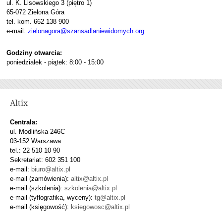
ul. K. Lisowskiego 3 (piętro 1)
65-072 Zielona Góra
tel. kom. 662 138 900
e-mail:
zielonagora@szansadlaniewidomych.org
Godziny otwarcia:
poniedziałek - piątek: 8:00 - 15:00
Altix
Centrala:
ul. Modlińska 246C
03-152 Warszawa
tel.: 22 510 10 90
Sekretariat: 602 351 100
e-mail:
biuro@altix.pl
e-mail (zamówienia):
altix@altix.pl
e-mail (szkolenia):
szkolenia@altix.pl
e-mail (tyflografika, wyceny):
tg@altix.pl
e-mail (księgowość):
ksiegowosc@altix.pl