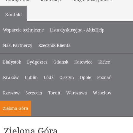
Kontakt
Wsparcie techniczne
Lista dyskusyjna - AltixHelp
Nasi Partnerzy
Rzecznik Klienta
Białystok
Bydgoszcz
Gdańsk
Katowice
Kielce
Kraków
Lublin
Łódź
Olsztyn
Opole
Poznań
Rzeszów
Szczecin
Toruń
Warszawa
Wrocław
Zielona Góra
Zielona Góra