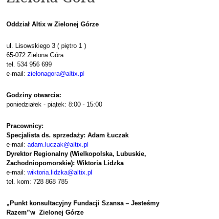
Oddział Altix w Zielonej Górze
ul. Lisowskiego 3 ( piętro 1 )
65-072 Zielona Góra
tel. 534 956 699
e-mail:
zielonagora@altix.pl
Godziny otwarcia:
poniedziałek - piątek: 8:00 - 15:00
Pracownicy:
Specjalista ds. sprzedaży:
Adam Łuczak
e-mail:
adam.luczak@altix.pl
Dyrektor Regionalny (Wielkopolska, Lubuskie,
Zachodniopomorskie): Wiktoria Lidzka
e-mail:
wiktoria.lidzka@altix.pl
tel. kom: 728 868 785
„Punkt konsultacyjny Fundacji Szansa – Jesteśmy
Razem”w Zielonej Górze