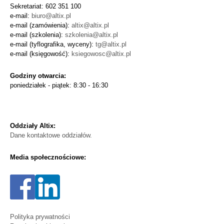
Sekretariat: 602 351 100
e-mail:
biuro@altix.pl
e-mail (zamówienia):
altix@altix.pl
e-mail (szkolenia):
szkolenia@altix.pl
e-mail (tyflografika, wyceny):
tg@altix.pl
e-mail (księgowość):
ksiegowosc@altix.pl
Godziny otwarcia:
poniedziałek - piątek: 8:30 - 16:30
Oddziały Altix:
Dane kontaktowe oddziałów.
Media społecznościowe:
Polityka prywatności