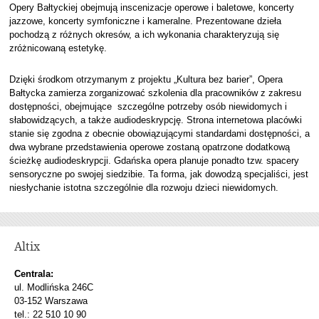
Opery Bałtyckiej obejmują inscenizacje operowe i baletowe, koncerty
jazzowe, koncerty symfoniczne i kameralne. Prezentowane dzieła
pochodzą z różnych okresów, a ich wykonania charakteryzują się
zróżnicowaną estetykę.
Dzięki środkom otrzymanym z projektu „Kultura bez barier”, Opera
Bałtycka zamierza zorganizować szkolenia dla pracowników z zakresu
dostępności, obejmujące szczególne potrzeby osób niewidomych i
słabowidzących, a także audiodeskrypcję. Strona internetowa placówki
stanie się zgodna z obecnie obowiązującymi standardami dostępności, a
dwa wybrane przedstawienia operowe zostaną opatrzone dodatkową
ścieżkę audiodeskrypcji. Gdańska opera planuje ponadto tzw. spacery
sensoryczne po swojej siedzibie. Ta forma, jak dowodzą specjaliści, jest
niesłychanie istotna szczególnie dla rozwoju dzieci niewidomych.
Altix
Centrala:
ul. Modlińska 246C
03-152 Warszawa
tel.: 22 510 10 90