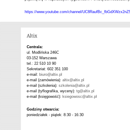
https://www.youtube.com/channel/UC8RaufBc_fbGdXWzx2nZ
Altix
Centrala:
ul. Modlińska 246C
03-152 Warszawa
tel.: 22 510 10 90
Sekretariat: 602 351 100
e-mail:
biuro@altix.pl
e-mail (zamówienia):
altix@altix.pl
e-mail (szkolenia):
szkolenia@altix.pl
e-mail (tyflografika, wyceny):
tg@altix.pl
e-mail (księgowość):
ksiegowosc@altix.pl
Godziny otwarcia:
poniedziałek - piątek: 8:30 - 16:30