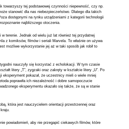
nak towarzyszy tej podstawowej czynności niepewność, czy np.
oże stanowić dla nas niebezpieczeństwo. Dlatego dla takich
oza dostępnymi na rynku urządzeniami z kategorii technologii
rozpoznanie najbliższego otoczenia.
 w terenie. Jednak od wielu już lat również tej przydatnej
a z komiksów, filmów i seriali Marvela. To właśnie on używa
st możliwe wykorzystanie jej aż w taki sposób jak robił to
godni nauczyły się korzystać z echolokacji. W tym czasie
tałt litery „T”, zygzaki oraz zakręty w kształcie litery „U”. Po
ji eksperyment pokazał, że uczestnicy mieli o wiele mniej
etoda poprawiła ich niezależność i dobre samopoczucie
owadzonego eksperymentu okazało się także, że są w stanie
ą, która jest nauczycielem orientacji przestrzennej oraz
kraju.
ie powiadomień, aby nie przegapić ciekawych filmów, które