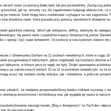
o ulicach miast za pomocą białej laski lub psa przewodnika. Zazwyczaj jed
przeszkód, jak np. remonty czy źle zaparkowane hulajnogi elektryczne, co m
ię po mieście, które mogą nieco zredukować czyhające na nas zagrożenia. P
e inna dziedzina nauki, która pozwala przy pomocy określonych dźwięków na 
ele gatunków zwierząt, takich jak nietoperze, delfiny, wieloryby do nawigacji
owidzące. Na pewno wielu czytelników kojarzy fantastyczną postać Daredevil
i z opresji i być super bohaterem. Oczywiście w rzeczywistym świecie nie je
.
ców z Uniwersytetu Durham na 12 osobach niewidomych, które w ciągu 10 ty
alnie przygotowanych labiryntach, gdzie znajdowały się korytarze ułożone w ksz
ym labiryncie, w którym jeszcze nigdy nie były. Dzięki opanowaniu echolokac
miesięcy po zakończonych testach 10 na 12 uczestników oświadczyło, że ta m
i mogą uczyć się zarówno osoby widzące, jak i niewidome, a podczas przepr
eraz zdradzić, że niedawno przeprowadziliśmy bardzo ciekawe rozmowy z osob
 orientacja przestrzenna i echolokacja oraz jak wygląda jej nauka w naszym 
zasubskrybowania naszego kanału „Blog o dostępności” na YouTube i włączen
 link do naszego kanału: