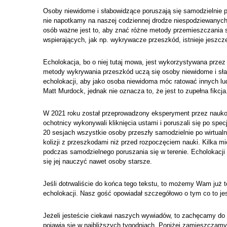
Osoby niewidome i słabowidzące poruszają się samodzielnie p
nie napotkamy na naszej codziennej drodze niespodziewanych 
osób ważne jest to, aby znać różne metody przemieszczania s
wspierających, jak np. wykrywacze przeszkód, istnieje jeszcz
Echolokacja, bo o niej tutaj mowa, jest wykorzystywana przez wi
metody wykrywania przeszkód uczą się osoby niewidome i słab
echolokacji, aby jako osoba niewidoma móc ratować innych ludz
Matt Murdock, jednak nie oznacza to, że jest to zupełna fikcja
W 2021 roku został przeprowadzony eksperyment przez naukow
ochotnicy wykonywali kliknięcia ustami i poruszali się po specj
20 sesjach wszystkie osoby przeszły samodzielnie po wirtualn
kolizji z przeszkodami niż przed rozpoczęciem nauki. Kilka 
podczas samodzielnego poruszania się w terenie. Echolokacj
się jej nauczyć nawet osoby starsze.
Jeśli dotrwaliście do końca tego tekstu, to możemy Wam już t
echolokacji. Nasz gość opowiadał szczegółowo o tym co to jest
Jeżeli jesteście ciekawi naszych wywiadów, to zachęcamy do 
pojawią się w najbliższych tygodniach. Poniżej zamieszczamy