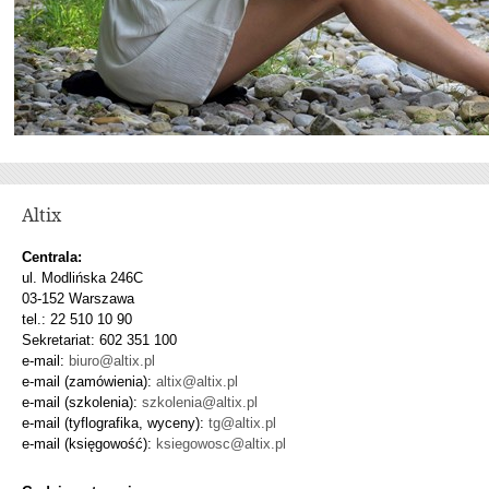
Altix
Centrala:
ul. Modlińska 246C
03-152 Warszawa
tel.: 22 510 10 90
Sekretariat: 602 351 100
e-mail:
biuro@altix.pl
e-mail (zamówienia):
altix@altix.pl
e-mail (szkolenia):
szkolenia@altix.pl
e-mail (tyflografika, wyceny):
tg@altix.pl
e-mail (księgowość):
ksiegowosc@altix.pl