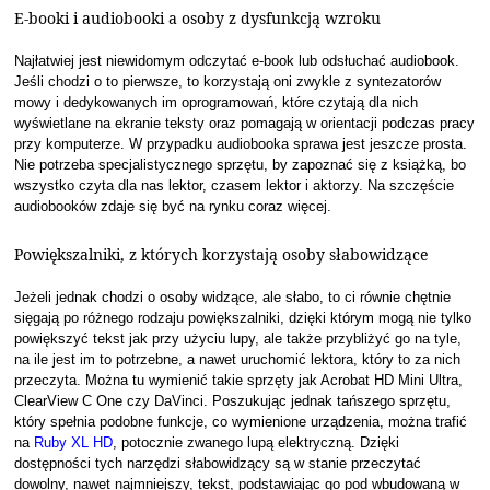
E-booki i audiobooki a osoby z dysfunkcją wzroku
Najłatwiej jest niewidomym odczytać e-book lub odsłuchać audiobook.
Jeśli chodzi o to pierwsze, to korzystają oni zwykle z syntezatorów
mowy i dedykowanych im oprogramowań, które czytają dla nich
wyświetlane na ekranie teksty oraz pomagają w orientacji podczas pracy
przy komputerze. W przypadku audiobooka sprawa jest jeszcze prosta.
Nie potrzeba specjalistycznego sprzętu, by zapoznać się z książką, bo
wszystko czyta dla nas lektor, czasem lektor i aktorzy. Na szczęście
audiobooków zdaje się być na rynku coraz więcej.
Powiększalniki, z których korzystają osoby słabowidzące
Jeżeli jednak chodzi o osoby widzące, ale słabo, to ci równie chętnie
sięgają po różnego rodzaju powiększalniki, dzięki którym mogą nie tylko
powiększyć tekst jak przy użyciu lupy, ale także przybliżyć go na tyle,
na ile jest im to potrzebne, a nawet uruchomić lektora, który to za nich
przeczyta. Można tu wymienić takie sprzęty jak Acrobat HD Mini Ultra,
ClearView C One czy DaVinci. Poszukując jednak tańszego sprzętu,
który spełnia podobne funkcje, co wymienione urządzenia, można trafić
na
Ruby XL HD
, potocznie zwanego lupą elektryczną. Dzięki
dostępności tych narzędzi słabowidzący są w stanie przeczytać
dowolny, nawet najmniejszy, tekst, podstawiając go pod wbudowaną w