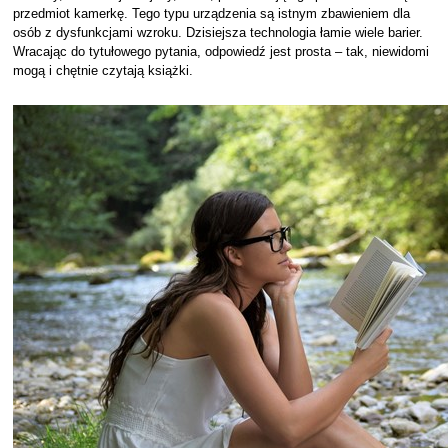
przedmiot kamerkę. Tego typu urządzenia są istnym zbawieniem dla
osób z dysfunkcjami wzroku. Dzisiejsza technologia łamie wiele barier.
Wracając do tytułowego pytania, odpowiedź jest prosta – tak, niewidomi
mogą i chętnie czytają książki.