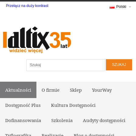
Przełącz na duży kontrast
Polski
Szukaj
Aktualności
O firmie
Sklep
YourWay
Dostępność Plus
Kultura Dostępności
Dofinansowania
Szkolenia
Audyty dostępności
Tyflografika
Realizacje
Blog o dostępności