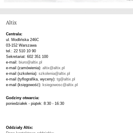
Altix
Centrala:
ul. Modlińska 246C
03-152 Warszawa
tel.: 22 510 10 90
Sekretariat: 602 351 100
e-mail:
biuro@altix.pl
e-mail (zamówienia):
altix@altix.pl
e-mail (szkolenia):
szkolenia@altix.pl
e-mail (tyflografika, wyceny):
tg@altix.pl
e-mail (księgowość):
ksiegowosc@altix.pl
Godziny otwarcia:
poniedziałek - piątek: 8:30 - 16:30
Oddziały Altix: