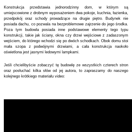
Konstrukcja przedstawia jednorodzinny dom, w którym są
umiejscowione z drobnym wyposażeniem dwa pokoje, kuchnia, łazienka,
przedpokój oraz schody prowadzące na drugie piętro. Budynek nie
posiada dachu, co pozwala na bezproblemowe zajrzenie do jego środka.
Poza tym budowla posiada inne podstawowe elementy tego typu
konstrukcji, takie jak ściany, okna czy drzwi wejściowe z zadaszonym
wejściem, do którego wchodzi się po dwóch schodkach. Obok domu stoi
mała szopa z podwójnymi drzwiami, a cała konstrukcja naokoło
oświetlona jest jasnymi ledowymi lampkami.
Jeśli chcielibyście zobaczyć tę budowlę ze wszystkich czterech stron
oraz posłuchać kilka słów od jej autora, to zapraszamy do naszego
kolejnego krótkiego materiału video: